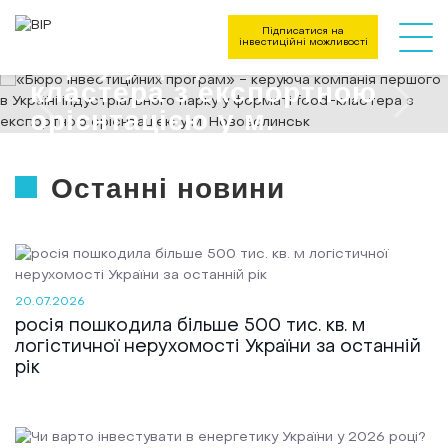
компанія першого в
Україні індустріального
Підписатися на
інвестиційні можливості
парку у форматі food-
кластера з експортною
орієнтацією у м.
Нововолинськ
Останні новини
На сайт
20.07.2026
росія пошкодила більше 500 тис. кв. м
логістичної нерухомості України за останній
рік
Напрямки діяльності