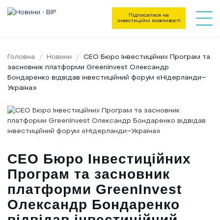
Підписатися на
інвестиційні можливості
Головна
Новини
СЕО Бюро Інвестиційних Програм та
засновник платформи GreenInvest Олександр
Бондаренко відвідав інвестиційний форум «Нідерланди–
Україна»
СЕО Бюро Інвестиційних
Програм та засновник
платформи GreenInvest
Олександр Бондаренко
Напрямки діяльності
відвідав інвестиційний