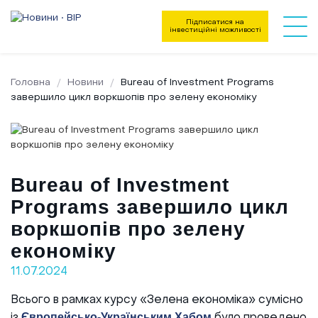
Підписатися на
інвестиційні можливості
Головна
Новини
Bureau of Investment Programs
завершило цикл воркшопів про зелену економіку
Bureau of Investment
Programs завершило цикл
воркшопів про зелену
економіку
11.07.2024
Всього в рамках курсу «Зелена економіка» сумісно
Напрямки діяльності
Європейсько-Українським Хабом