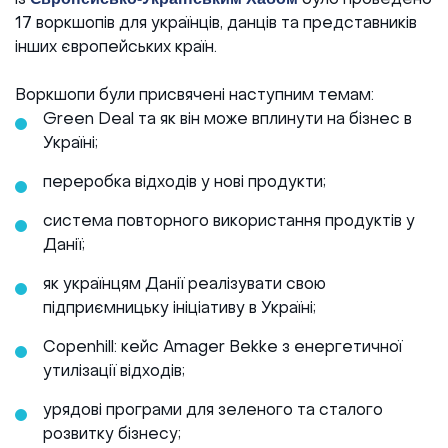
із
було проведено
17 воркшопів для українців, данців та представників
Реалізовані проекти
інших європейських країн.
Воркшопи були присвячені наступним темам:
Green Deal та як він може вплинути на бізнес в
Україні;
переробка відходів у нові продукти;
система повторного використання продуктів у
Данії;
як українцям Данії реалізувати свою
підприємницьку ініціативу в Україні;
Copenhill: кейс Amager Bekke з енергетичної
утилізації відходів;
урядові програми для зеленого та сталого
розвитку бізнесу;